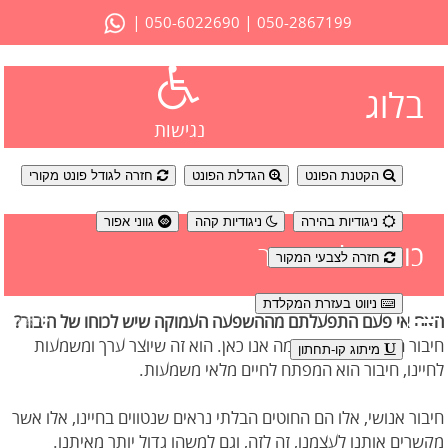
|
|
050-6022690
050-2867199
בלוג
נגישות
הקטנת הפונט
הגדלת הפונט
חזרה לגודל פונט מקורי
ניגודיות בהירה
ניגודיות קהה
גווני אפור
כוחו של החיבור
חזרה לצבעי המקור
ניווט בעזרת המקלדת
האם אי פעם התפעלתם מההשפעה העמוקה שיש לכוחו של חיבור?
חיבור הוא המטרה שלשמה אנו כאן. הוא זה שיוצר ערך ומשמעות
מיתוג קו-תחתון
לחיינו, חיבור הוא המפתח לחיים מלאי משמעות.
חיבור אנושי, אלו הם החוטים הבלתי נראים שנטווים בחיינו, אלו אשר
מקשרים אותנו לעצמנו, זה לזה, וגם למשהו גדול יותר מאיתנו.