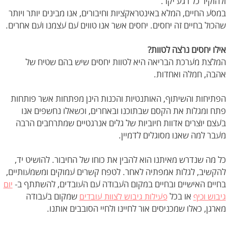
ולהוקיר כל רגע יקר.
במסע החיים, המלא באינטראקציות וחיבורים, אנו מבינים יותר ויותר
שהכול בחיים זה יחסים. יחסים אשר אנו טווים עם עצמנו ועם אחרים.
אילו יחסים נרצה לטוות?
המלצת מערכת הבריאה היא לטוות יחסים שיש בהם שטיח של
אהבה, חמלה ואחדות.
הפתיחות והשיתוף, האותנטיות והכנות הינן מפתחות אשר פותחות
פתח ומגלות את הקסם שבתוכנו ובאחרים, וכשאלו נחשפים אנו
בעצם יוצרים אדוות חיוביות של גלים אנרגטיים שמתרחבים הרבה
מעבר למה שאנו מסוגלים לדמיין.
כל מה שנדרש מאיתנו הוא להבין את כוחו של החיבור. להושיט יד,
להקשיב, לגלות אמפתיה לאחר. לטפח קשרים עמוקים ומשמעותיים,
בחיים האישיים ובחיים במקום העבודה עם העובדים, להשתתף ב-
יום
או בכל
שמקום בעבודה
גיבוש וכיף
פעילות גיבוש לצוות עובדים
מארגן, כאלו שמכניסים אור לחיינו ולחיי הסובבים אותנו.