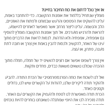
אז איך נוכל לרתום את כוח החיבור בחיינו?
מומלץ שנתחיל בללמוד את אומנות ההקשבה. כדי להתחבר באמת,
עלינו להשקיט את הפטפוט והרעש שבמוחנו ולפתוח את האוזניים,
הלב והנשמה. עלינו ליצור מרחב אשר מאפשר לאחרים להישמע,
להראות ולהרגיש מוערכים. אל תוך אומנות ההקשבה מומלץ להוסיף
גם אמפתיה, אמפתיה ולא הזדהות. לנסות לראות את הדברים מתוך
עינו של האחר, להקשיב ולנסות להבין באמת אין צורך או חובה לתת
מענה, פתרון, או עצה.
אין צורך לשפוט אפשר אם רוצים להושיט יד של חמלה, חמלה מתוך
ההכרה שכולנו נושאים משאות כבדים, פחדים ותקוות.
ואל לנו לשכוח את כוחה הטרנספורמטיבי של הכרת התודה. להביע
ולהוקיר תודה ליקירים שלנו, להודות על הקשרים שיש לנו, גדולים
וקטנים כאחד.
הכרת תודה מאפשרת לנו לטפח ולהעמיק את הקשרים עם האחר.
תודה מזכירה לנו את היופי שמתגלה כשאנחנו בוחרים להיות נוכחים