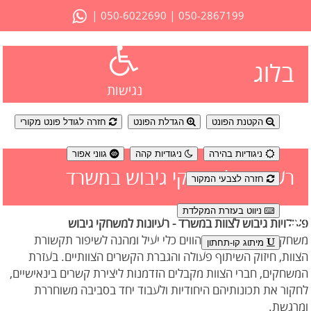
|
|
050-6022690
050-2867199
בלוג
נגישות
הקטנת הפונט
הגדלת הפונט
חזרה לגודל פונט מקורי
ניגודיות בהירה
ניגודיות קהה
גווני אפור
רעיונות למשחקי גיבוש במשרד
חזרה לצבעי המקור
ניווט בעזרת המקלדת
פעילויות גיבוש לצוות במשרד - רעיונות למשחקי גיבוש
משחקי הצוות במשרד מהווים כלי יעיל ומהנה לשיפור תקשורת
מיתוג קו-תחתון
הצוות, חיזוק השיתוף פעולה והגברת הקשרים הצוותיים. בעזרת
המשחקים, חברי הצוות מקבלים הזדמנות ליצירת קשרים בינאישיים,
לחקור את תכונותיהם היחודיות ולעבוד יחד בסביבה משוחררת
ומרגשת.