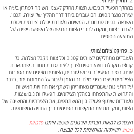
2.
תהליך יצירתי
:
במהלך הפעילות גיבוש, הצוות מחלק לעצמו משימה לפתרון בעיה או
יצירת מוצר מסוים. הם עוברים ביחד דרך תהליך של יצירה, תכנון,
השראה ובניית פתרונות. המשימה מעוררת יכולת יצירתית ויכולת
לעבוד בצוות, ומקנה לחברי הצוות הרגשה של השפעה ישירה על
התוצאה הסופית.
3.
פרויקט צילום צוותי
:
העובדים מתחלקים לצוותים קטנים וכל צוות מקבל מצלמה. כל
קבוצה מקבלת נושא מסוים וצריך ליצור סדרת תמונות שמתארות
אותו. בסיום הפעילות גיבוש עובדים, הצוותים מציגים את הסדרות
הצילומים שיצרו בפני כולם. זהו הזמן לעבור על התמונות יחד, לדבר
על הרעיונות שעומדים מאחוריהן ולשתף את החוויות האישיות
והתחושות שהתפתחו במהלך הצילומים. הפעילויות גיבוש צוות
מעודדות שיתוף פעולה בין המשתתפים, את היצירתיות והחשיבה של
הצוות, ומקדמת את התקשורת הפנימית דרך החוויה המשותפת.
הצטרפו למאות חברות וארגונים שעשו איתנו
סדנאות
חווייתיות ומותאמות לכל קבוצה.
גיבוש