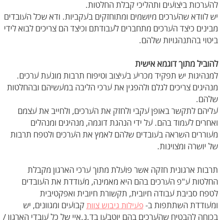
להערכות ביצועים ותהליכי קבלת החלטות.
יש לוודא שהערכים מיושמים ומתוחזקים בעקביות. ודא שכל העובדים
מבינים כיצד הערכים מתחברים לעבודתם וכיצד הם צריכים לבוא לידי
ביטוי בהתנהגויות שלהם.
להוביל מתוך דוגמא אישית
למנהיגות יש תפקיד מכריע בעיצוב וטיפוח תרבות מונעת ערכים.
מנהיגים צריכים לגלם ולהפגין את ערכי הליבה במעשיהם ובהחלטות
שלהם.
עליהם לתקשר באופן עקבי ולחזק את הערכים, ולחייב את עצמם
ואחרים לעמוד בהם. על ידי הנהגת דוגמה, מנהיגים ומנהלים
מעוררים השראה בעובדים שלהם לאמץ את הערכים ולטפח תרבות
של יושרה ומצוינות.
תרבות ארגונית חזקה אשר פועלת מתוך ערכי הארגון מקבלת
החלטות ע"פ הערכים בהם היא מאמינה, מעודדת את העובדים
לטפח סביבת עבודה חיובית, תקשורת חיובית ואפקטיבית
ומעודדת השתתפות ב-
קבועים ומגוונים, יש
פעילות גיבוש צוות
בכוחה להבטיח שהערכים בהם יוטבעו בד.נ.איי של כל עובדי הארגון /