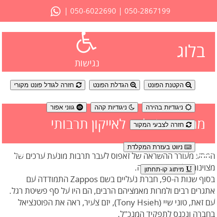
|
|
050-6022690
050-2867199
בלוג
נגישות
הקטנת הפונט
הגדלת הפונט
חזרה לגודל פונט מקורי
ניגודיות בהירה
ניגודיות קהה
גווני אפור
מחברת נעליים לאייקון תרבותי
חזרה לצבעי המקור
ניווט בעזרת המקלדת
המסע מעורר ההשראה של זאפוס לעבר תרבות מונעת ערכים של
מצוינות, העצמה והצלחה.
מיתוג קו-תחתון
בסוף שנות ה-90, חברת נעליים בשם Zappos התמודדה עם
אתגרים רבים ולמרות מאמציהם הרבים, הם היו על סף פשיטת רגל.
עם זאת, טוני שיי (Tony Hsieh), יזם צעיר, ראה את הפוטנציאל
בחברה ונכנס לתפקיד המנכ"ל.