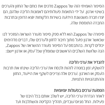
הסיפור האמיתי הזה של Zappos מדגים את כוחם של החזון והערכים
בשינוי ארגון. על ידי התאמת פעולותיהם לאמונות הליבה שלהם, הם
יצרו חברה משגשגת הידועה בשירות הלקוחות יוצא הדופן ובתרבות
החברה התוססת שלה.
סיפורה של Zappos הוא ללא ספק סיפור מעורר השראה המזכיר לנו
שכאשר ארגון פועל מתוך חיבור לחזון ולערכים שלו, דברים מדהימים
יכולים לקרות. בהתבסס על הסיפור מעורר ההשראה של Zappos,
הנה שלושת השלבים הראשונים שמומלץ שכל עסק או ארגון יישם:
להגדיר את ערכי הליבה
להשקיע זמן במטרה לזהות ולנסח את ערכי הליבה שינחו את תרבות
העסק או הארגון .ערכים אלה צריכים לשקף את הייעוד, החזון
וההתנהגויות הרצויות.
הטמעת ערכים בפעולות יומיומיות
לאחר הגדרת ערכי הליבה, יש לשלב אותם בכל היבט של
פעילות. החל מגיוס עובדים, תהליך הקליטה והשתלבות ועד