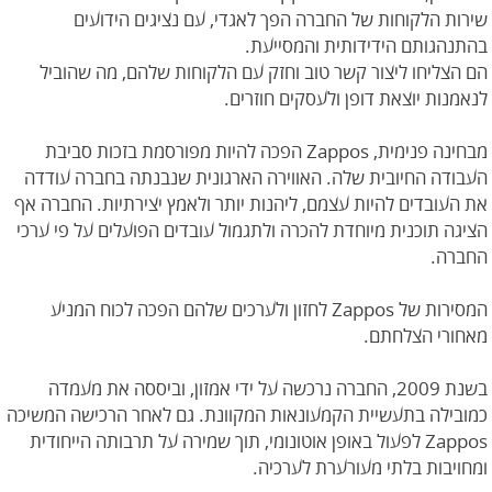
שירות הלקוחות של החברה הפך לאגדי, עם נציגים הידועים
בהתנהגותם הידידותית והמסייעת.
הם הצליחו ליצור קשר טוב וחזק עם הלקוחות שלהם, מה שהוביל
לנאמנות יוצאת דופן ולעסקים חוזרים.
מבחינה פנימית, Zappos הפכה להיות מפורסמת בזכות סביבת
העבודה החיובית שלה. האווירה הארגונית שנבנתה בחברה עודדה
את העובדים להיות עצמם, ליהנות יותר ולאמץ יצירתיות. החברה אף
הציגה תוכנית מיוחדת להכרה ולתגמול עובדים הפועלים על פי ערכי
החברה.
המסירות של Zappos לחזון ולערכים שלהם הפכה לכוח המניע
מאחורי הצלחתם.
בשנת 2009, החברה נרכשה על ידי אמזון, וביססה את מעמדה
כמובילה בתעשיית הקמעונאות המקוונת. גם לאחר הרכישה המשיכה
Zappos לפעול באופן אוטונומי, תוך שמירה על תרבותה הייחודית
ומחויבות בלתי מעורערת לערכיה.