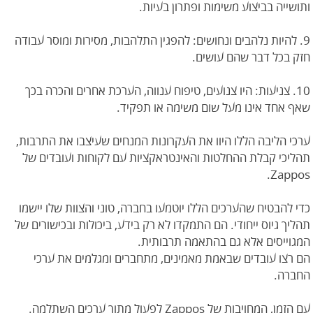
ותושייה בביצוע משימות ופתרון בעיות.
9. להיות נלהבים ונחושים: להפגין התלהבות, מסירות ומוסר עבודה
חזק בכל דבר שהם עושים.
10. צניעות: היו צנועים, טיפוח ענווה, הערכת אחרים והכרה בכך
שאף אחד אינו מעל שום משימה או תפקיד.
ערכי הליבה הללו היוו את העקרונות המנחים שעיצבו את התרבות,
תהליכי קבלת ההחלטות והאינטראקציות עם לקוחות ועובדים של
Zappos.
כדי להבטיח שהערכים הללו יוטמעו בחברה, טוני והצוות שלו יישמו
תהליך גיוס ייחודי. הם התמקדו לא רק בידע, ביכולות ובכישורים של
המגוייסים אלא גם בהתאמה תרבותית.
הם רצו עובדים שבאמת מאמינים, מתחברים ומגלמים את ערכי
החברה.
עם הזמן, המחויבות של Zappos לפעול מתוך ערכים השתלמה.