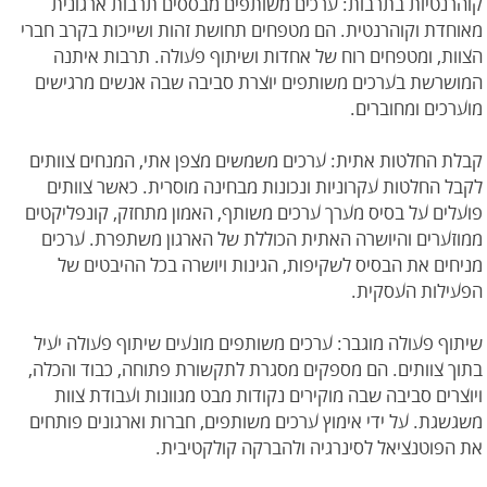
קוהרנטיות בתרבות: ערכים משותפים מבססים תרבות ארגונית
מאוחדת וקוהרנטית. הם מטפחים תחושת זהות ושייכות בקרב חברי
הצוות, ומטפחים רוח של אחדות ושיתוף פעולה. תרבות איתנה
המושרשת בערכים משותפים יוצרת סביבה שבה אנשים מרגישים
מוערכים ומחוברים.
קבלת החלטות אתית: ערכים משמשים מצפן אתי, המנחים צוותים
לקבל החלטות עקרוניות ונכונות מבחינה מוסרית. כאשר צוותים
פועלים על בסיס מערך ערכים משותף, האמון מתחזק, קונפליקטים
ממוזערים והיושרה האתית הכוללת של הארגון משתפרת. ערכים
מניחים את הבסיס לשקיפות, הגינות ויושרה בכל ההיבטים של
הפעילות העסקית.
שיתוף פעולה מוגבר: ערכים משותפים מונעים שיתוף פעולה יעיל
בתוך צוותים. הם מספקים מסגרת לתקשורת פתוחה, כבוד והכלה,
ויוצרים סביבה שבה מוקירים נקודות מבט מגוונות ועבודת צוות
משגשגת. על ידי אימוץ ערכים משותפים, חברות וארגונים פותחים
את הפוטנציאל לסינרגיה ולהברקה קולקטיבית.