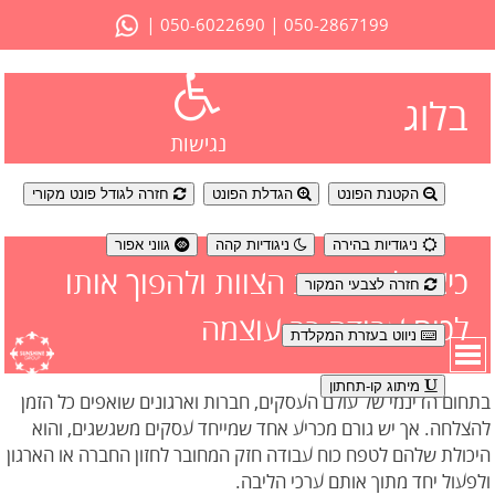
|
|
050-6022690
050-2867199
בלוג
נגישות
הקטנת הפונט
הגדלת הפונט
חזרה לגודל פונט מקורי
ניגודיות בהירה
ניגודיות קהה
גווני אפור
כיצד לטפח את הצוות ולהפוך אותו
חזרה לצבעי המקור
לכוח עבודה רב עוצמה
ניווט בעזרת המקלדת
מיתוג קו-תחתון
בתחום הדינמי של עולם העסקים, חברות וארגונים שואפים כל הזמן
להצלחה. אך יש גורם מכריע אחד שמייחד עסקים משגשגים, והוא
היכולת שלהם לטפח כוח עבודה חזק המחובר לחזון החברה או הארגון
ולפעול יחד מתוך אותם ערכי הליבה.