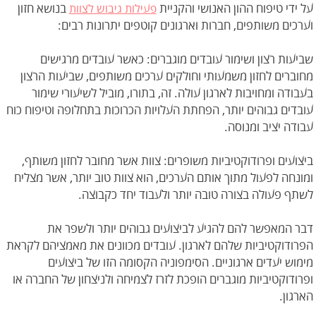
על ידי טיפוח ההון האנושי והקניית
בנושא חזון
פעילות גיבוש לצוות
וערכים משותפים, חברות וארגונים קוטפים יתרונות רבים:
שביעות רצון ושימור עובדים מוגברים: כאשר עובדים מרגישים
מחוברים לחזון משמעותי וחולקים ערכים משותפים, שביעות הרצון
בעבודה ומחויבות לארגון עולה. זה, בתורו, מוביל לשיעורי שימור
עובדים גבוהים יותר, הפחתת העלויות הכרוכות בתחלופה וטיפוח כוח
עבודה יציב ומנוסה.
ביצועים ופרודוקטיביות משופרים: צוות אשר מחובר לחזון משותף,
ומונחה לפעול מתוך אותם הערכים, הוא צוות טוב יותר, אשר מצליח
לשתף פעולה בצורה טובה יותר ולעבוד יחד כקבוצה.
דבר המאפשר להם להגיע לביצועים גבוהים יותר ולשפר את
הפרודוקטיביות שלהם לארגון. עובדים מכוונים את מאמציהם לקראת
מימוש יעדים ארגוניים. הסימפוניה הקסומה הזו של ביצועים
ופרודוקטיביות מוגברים הופכת לזרז לצמיחה ולניצחון של החברה או
הארגון.