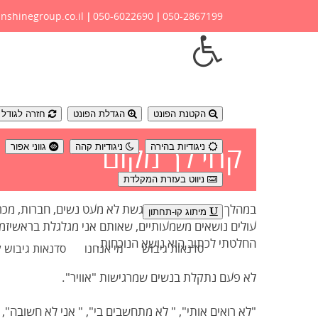
nshinegroup.co.il
050-6022690
050-2867199
|
|
נגישות
הקטנת הפונט
הגדלת הפונט
חזרה לגודל פ
ניגודיות בהירה
ניגודיות קהה
גווני אפור
קחי לך מקום
ניווט בעזרת המקלדת
במהלך הדרך שלי, אני פוגשת לא מעט נשים, חברות, מכר
מיתוג קו-תחתון
עולים נושאים משמעותיים, שאותם אני מגלגלת בראשיזמן
החלטתי לכתוב הוא נושא הנוכחות.
סדנאות גיבוש
מי אנחנו
סדנאות גיבוש 
לא פעם נתקלת בנשים שמרגישות "אוויר".
"לא רואים אותי", " לא מתחשבים בי", " אני לא חשובה", 