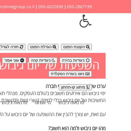
nshinegroup.co.il
050-6022690
050-2867199
|
|
נגישות
הקטנת הפונט
הגדלת הפונט
חזרה לגודל פ
ניגודיות בהירה
ניגודיות קהה
גווני אפור
השפעות של יום גיבוש 
ניווט בעזרת המקלדת
ערכו של ימי גיבוש לעובדי חברה
מיתוג קו-תחתון
ימי גיבוש הם אירועים חשובים בעולם העסקים. מנהלי תאג
החשיבות של יום גיבוש ככלי לחיזוק קשרי צוות ותקשורת.
סדנאות גיבוש
מי אנחנו
סדנאות גיבוש 
עם זאת, יש צורך להבין את ההשפעה של יום גיבוש על העו
מהו יום גיבוש ולמה הוא חשוב?