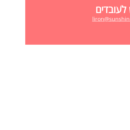
 לעובדים
liron@sunshine