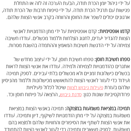
על ידי ניהול יומן הכרת תודה, הבעת הערכה זה לזה או התחלת
פגישות עם תרגיל הכרת תודה. על ידי טיפוח תרבות של הכרת תודה,
ארגונים יכולים לשפר את החוסן והרווחה בקרב אנשי הצוות שלהם.
קדמו אופטימיות:
קדם אופטימיות על ידי מתן הזדמנויות לאנשי
הצוות להגדיר יעדים, לחגוג הצלחות וללמוד מכשלים. עודדו חשיבה
צמיחה על ידי הדגשת חשיבות המאמץ וההתמדה בהשגת מטרות.
טפחו חשיבת חוסן:
טפחו חשיבת חוסן, על ידי עיצוב מחדש של
אתגרים כהזדמנויות לצמיחה ולמידה. עודדו את אנשי הצוות לראות
בכשלים כישלונות זמניים ולא מכשולים בלתי עבירים. לספק תמיכה
ועידוד כדי לעזור לאנשי הצוות להתאושש מכישלונות וללמוד מהניסיון
שלהם בעזרת
שיכול לכלול פעילויות
פעילות גיבוש לצוות
פרודוקטיביות שונות כגון:
, הרצאה על פיתוח חוסן וכד.
סדנת גיבוש
תמיכה במציאת משמעות במצוקה:
תמיכה באנשי הצוות במציאת
משמעות במצוקה על ידי מתן הזדמנויות לשיקוף, דיון ותמיכה. עודדו
את אנשי הצוות לשתף את הסיפורים והחוויות שלהם ולמצוא בהם
משמעות. לספק משאבים ותמיכה כדי לעזור לאנשי הצוות להתמודד