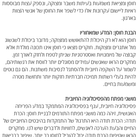
חוסן ומציאת משמעות בעיתות משבר ומצוקה, ונספק עצות מבוססות
ראיות ליישום עקרונות אלו כדי לשפר את החוסן של אנשי הצוות
בארגון.
הבנת חוסן: המדע שמאחוריו
חוסן הוא לא רק היכולת להתאושש ממצוקה; מדובר ביכולת לשגשוג
מול אתגרים ומצוקות. חוקרים מצאו כי חוסן אינו תכונה מולדת אלא
קבוצה של מיומנויות ואסטרטגיות שניתן לטפח ולחזק לאורך זמן.
מחקרים הראו שאנשים עמידים מסוגלים יותר לווסת את רגשותיהם,
לשמור על השקפה חיובית ולהסתגל לנסיבות משתנות. הם גם נוטים
להיות בעלי רשתות תמיכה חברתיות חזקות יותר ותחושת מטרה
ומשמעות בחיים.
מושגי מפתח מהפסיכולוגיה החיובית
פסיכולוגיה חיובית, ענף בפסיכולוגיה המתמקד במדע הפריחה
האנושית, זיהה כמה מושגי מפתח התורמים לבניית חוסן: הכרת
תודה: הכרת תודה היא התרגול של התמקדות בהיבטים החיוביים של
החיים והבעת הערכה לאנשים, לחוויות ולדברים שיש לנו. מחקרים
הראו שטיפוח הכרת תודה יכול להוביל לחוסן רב יותר, שיפור בבריאות