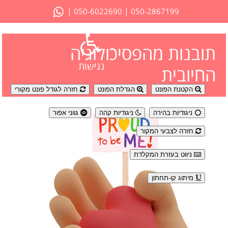
|
|
050-6022690
050-2867199
תובנות מהפסיכולוגיה
נגישות
החיובית
הקטנת הפונט
הגדלת הפונט
חזרה לגודל פונט מקורי
ניגודיות בהירה
ניגודיות קהה
גווני אפור
חזרה לצבעי המקור
ניווט בעזרת המקלדת
מיתוג קו-תחתון