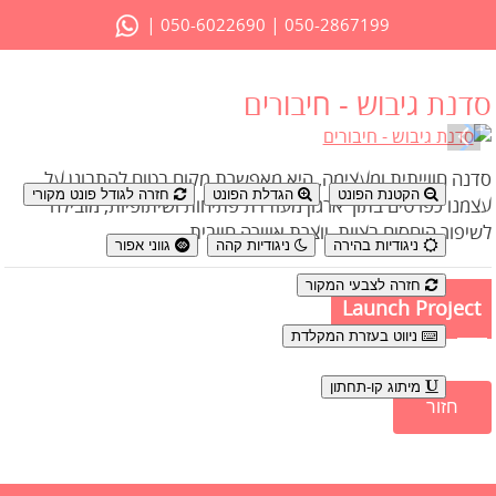
|
|
050-6022690
050-2867199
סדנת גיבוש - חיבורים
נגישות
סדנה חווייתית ומעצימה, היא מאפשרת מקום בטוח להתבונן על
הקטנת הפונט
הגדלת הפונט
חזרה לגודל פונט מקורי
עצמנו כפרטים בתוך ארגון מעודדת פתיחות ושיתופיות, מובילה
לשיפור היחסים בצוות, יוצרת אווירה חיובית.
ניגודיות בהירה
ניגודיות קהה
גווני אפור
חזרה לצבעי המקור
Launch Project
ניווט בעזרת המקלדת
מיתוג קו-תחתון
חזור