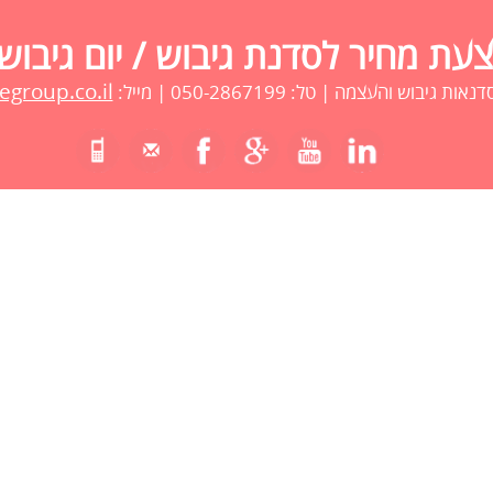
ת מחיר לסדנת גיבוש / יום גיבוש
group.co.il
 גיבוש והעצמה | טל: 050-2867199 | מייל: