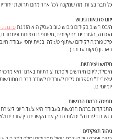
כל חבר בצוות, מה שמקנה לכל אחד מהם תחושת ייחודיו
יזום סדנאות גיבוש
היבט חשוב בקידום גיבוש טוב בעסק הוא הזמנת
סדנת גי
הסדנה, העובדים מתקשרים, משתפים נסיונות ופתרונות, ו
פלטפורמה לקידום שיתוף פעולה ובניית יחסי עבודה חיוב
בארגון (מקום עבודה).
חידוש ויצירתיות
היכולת ליזום חידושים ולפתח יצירתיות בארגון היא מרכזי
עיצובית" מספקות כלים לעובדים לשחזר דרכים מחודשות לג
יומיומיים.
תמיכה ברמת הרגשות
התמקדות ברמת הרגשות בעבודה היא צעד חיוני ליצירת גי
רגשית בעבודה" יכולות לחזק את הקשרים בין עובדים ול
ניהול תפקידים
בנייה יציבה של מערכת ניהול תפקידים יכולה לתרום ליצ