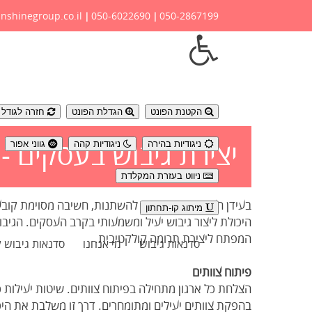
nshinegroup.co.il
050-6022690
050-2867199
|
|
נגישות
הקטנת הפונט
הגדלת הפונט
חזרה לגודל פ
ניגודיות בהירה
ניגודיות קהה
גווני אפור
יצירת גיבוש בעסקים 
ניווט בעזרת המקלדת
בעידן העסקים המתמשך להשתנות, חשיבה מסוימת קובעת
מיתוג קו-תחתון
היכולת ליצור גיבוש יעיל ומשמעותי בקרב העסקים. הגיבו
המפתח ליצירת תרומה קולקטיבית.
סדנאות גיבוש
מי אנחנו
סדנאות גיבוש 
פיתוח צוותים
הצלחת כל ארגון מתחילה בפיתוח צוותים. שיטות יעילות כג
בהפקת צוותים יעילים ומתומחרים. דרך זו משלבת את היכו