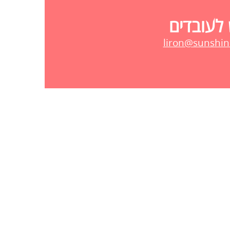
 לעובדים
liron@sunshine