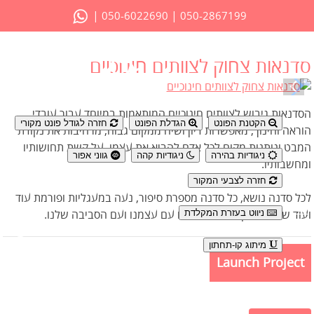
|
|
050-6022690
050-2867199
סדנאות צחוק לצוותים חינוכיים
נגישות
הסדנאות גיבוש לצוותים חינוכיים המותאמות במיוחד עבור עובדי
הקטנת הפונט
הגדלת הפונט
חזרה לגודל פונט מקורי
הוראה וחינוך, מאפשרות דיון ושיח ממקום גבוה, מרחיבות את נקודת
המבט ונותנות מקום לכל אדם להביא את עצמו, על קשת תחושותיו
ניגודיות בהירה
ניגודיות קהה
גווני אפור
ומחשבותיו.
חזרה לצבעי המקור
לכל סדנה נושא, כל סדנה מספרת סיפור, נעה במעגליות ופורמת עוד
ניווט בעזרת המקלדת
ועוד שכבה בחקר הפנימי שלנו עם עצמנו ועם הסביבה שלנו.
מיתוג קו-תחתון
Launch Project